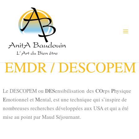
Aller
au
contenu
EMDR / DESCOPEM
DES
CO
P
Le
DESCOPEM
ou
ensibilisation des
rps
hysique
E
M
motionnel et
ental, est une technique qui s’inspire de
nombreuses recherches développées aux USA et qui a été
mise au point par Maud Séjournant.