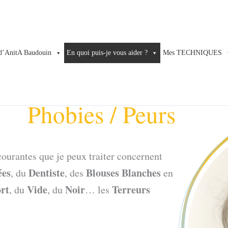
d’AnitA Baudouin
En quoi puis-je vous aider ?
Mes TECHNIQUES
Phobies / Peurs
courantes que je peux traiter concernent
ées
Dentiste
Blouses Blanches
, du
, des
en
rt
Vide
Noir
Terreurs
, du
, du
… les